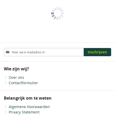
Abonneer
Inschrijven
u
op
onze
Wie zijn wij?
nieuwsbrief
Over ons
Contactformulier
Belangrijk om te weten
Algemene Voorwaarden
Privacy Statement