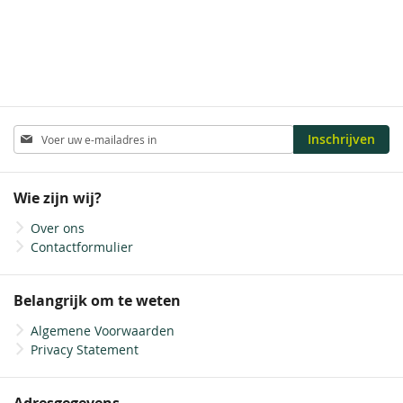
Abonneer
Inschrijven
u
op
onze
Wie zijn wij?
nieuwsbrief
Over ons
Contactformulier
Belangrijk om te weten
Algemene Voorwaarden
Privacy Statement