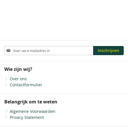
Ronde hoeken
Rechte hoeken
Abonneer
Inschrijven
u
op
onze
Wie zijn wij?
nieuwsbrief
Over ons
Contactformulier
Belangrijk om te weten
Algemene Voorwaarden
Privacy Statement