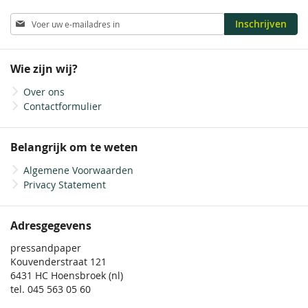
Abonneer
Inschrijven
u
op
onze
Wie zijn wij?
nieuwsbrief
Over ons
Contactformulier
Belangrijk om te weten
Algemene Voorwaarden
Privacy Statement
Adresgegevens
pressandpaper
Kouvenderstraat 121
6431 HC Hoensbroek (nl)
tel. 045 563 05 60