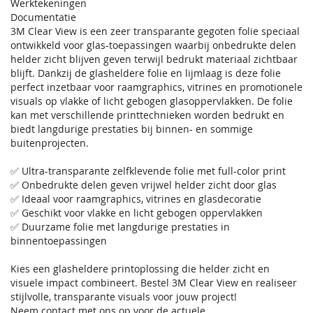
Werktekeningen
Documentatie
3M Clear View is een zeer transparante gegoten folie speciaal
ontwikkeld voor glas-toepassingen waarbij onbedrukte delen
helder zicht blijven geven terwijl bedrukt materiaal zichtbaar
blijft. Dankzij de glasheldere folie en lijmlaag is deze folie
perfect inzetbaar voor raamgraphics, vitrines en promotionele
visuals op vlakke of licht gebogen glasoppervlakken. De folie
kan met verschillende printtechnieken worden bedrukt en
biedt langdurige prestaties bij binnen- en sommige
buitenprojecten.
✅ Ultra-transparante zelfklevende folie met full-color print
✅ Onbedrukte delen geven vrijwel helder zicht door glas
✅ Ideaal voor raamgraphics, vitrines en glasdecoratie
✅ Geschikt voor vlakke en licht gebogen oppervlakken
✅ Duurzame folie met langdurige prestaties in
binnentoepassingen
Kies een glasheldere printoplossing die helder zicht en
visuele impact combineert. Bestel 3M Clear View en realiseer
stijlvolle, transparante visuals voor jouw project!
Neem contact met ons op voor de actuele