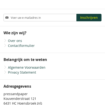
Abonneer
Inschrijven
u
op
onze
Wie zijn wij?
nieuwsbrief
Over ons
Contactformulier
Belangrijk om te weten
Algemene Voorwaarden
Privacy Statement
Adresgegevens
pressandpaper
Kouvenderstraat 121
6431 HC Hoensbroek (nl)