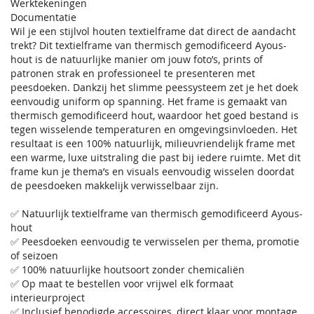
Werktekeningen
Documentatie
Wil je een stijlvol houten textielframe dat direct de aandacht
trekt? Dit textielframe van thermisch gemodificeerd Ayous-
hout is de natuurlijke manier om jouw foto’s, prints of
patronen strak en professioneel te presenteren met
peesdoeken. Dankzij het slimme peessysteem zet je het doek
eenvoudig uniform op spanning. Het frame is gemaakt van
thermisch gemodificeerd hout, waardoor het goed bestand is
tegen wisselende temperaturen en omgevingsinvloeden. Het
resultaat is een 100% natuurlijk, milieuvriendelijk frame met
een warme, luxe uitstraling die past bij iedere ruimte. Met dit
frame kun je thema’s en visuals eenvoudig wisselen doordat
de peesdoeken makkelijk verwisselbaar zijn.
✅ Natuurlijk textielframe van thermisch gemodificeerd Ayous-
hout
✅ Peesdoeken eenvoudig te verwisselen per thema, promotie
of seizoen
✅ 100% natuurlijke houtsoort zonder chemicaliën
✅ Op maat te bestellen voor vrijwel elk formaat
interieurproject
✅ Inclusief benodigde accessoires, direct klaar voor montage