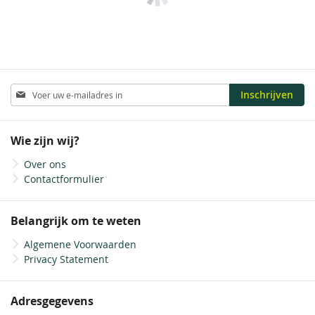
Abonneer
Inschrijven
u
op
onze
Wie zijn wij?
nieuwsbrief
Over ons
Contactformulier
Belangrijk om te weten
Algemene Voorwaarden
Privacy Statement
Adresgegevens