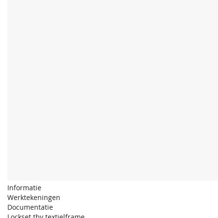
Informatie
Werktekeningen
Documentatie
Lockset tbv textielframe