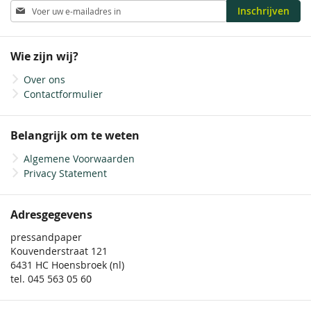
Abonneer
Inschrijven
u
op
onze
Wie zijn wij?
nieuwsbrief
Over ons
Contactformulier
Belangrijk om te weten
Algemene Voorwaarden
Privacy Statement
Adresgegevens
pressandpaper
Kouvenderstraat 121
6431 HC Hoensbroek (nl)
tel. 045 563 05 60