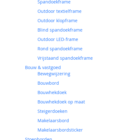
Spandoekframe
Outdoor textielframe
Outdoor klopframe
Blind spandoekframe
Outdoor LED-frame
Rond spandoekframe
Vrijstaand spandoekframe
Bouw & vastgoed
Bewegwijzering
Bouwbord
Bouwhekdoek
Bouwhekdoek op maat
Steigerdoeken
Makelaarsbord
Makelaarsbordsticker
Stoepborden