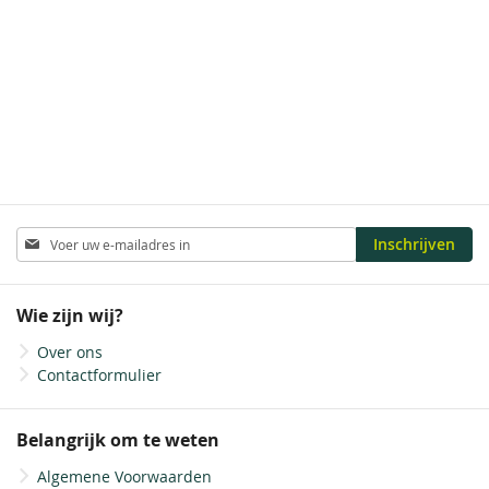
1-zijdig glanslaminaat
1-zijdig matlaminaat
Geen laminaat
Abonneer
Inschrijven
u
op
onze
Wie zijn wij?
nieuwsbrief
Over ons
Contactformulier
Belangrijk om te weten
Algemene Voorwaarden