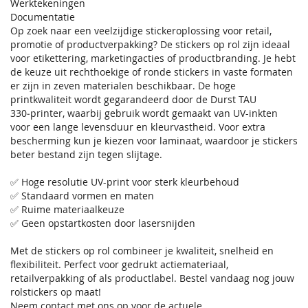
Werktekeningen
Documentatie
Op zoek naar een veelzijdige stickeroplossing voor retail,
promotie of productverpakking? De stickers op rol zijn ideaal
voor etikettering, marketingacties of productbranding. Je hebt
de keuze uit rechthoekige of ronde stickers in vaste formaten
er zijn in zeven materialen beschikbaar. De hoge
printkwaliteit wordt gegarandeerd door de Durst TAU
330‑printer, waarbij gebruik wordt gemaakt van UV-inkten
voor een lange levensduur en kleurvastheid. Voor extra
bescherming kun je kiezen voor laminaat, waardoor je stickers
beter bestand zijn tegen slijtage.
✅ Hoge resolutie UV-print voor sterk kleurbehoud
✅ Standaard vormen en maten
✅ Ruime materiaalkeuze
✅ Geen opstartkosten door lasersnijden
Met de stickers op rol combineer je kwaliteit, snelheid en
flexibiliteit. Perfect voor gedrukt actiemateriaal,
retailverpakking of als productlabel. Bestel vandaag nog jouw
rolstickers op maat!
Neem contact met ons op voor de actuele