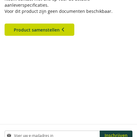
aanleverspecificaties.
Voor dit product zijn geen documenten beschikbaar.
Product samenstellen
Abonneer
Inschrijven