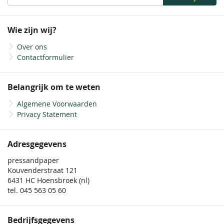
u
op
onze
Wie zijn wij?
nieuwsbrief
Over ons
Contactformulier
Belangrijk om te weten
Algemene Voorwaarden
Privacy Statement
Adresgegevens
pressandpaper
Kouvenderstraat 121
6431 HC Hoensbroek (nl)
tel. 045 563 05 60
Bedrijfsgegevens