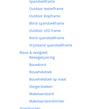
Spandoekframe
Outdoor textielframe
Outdoor klopframe
Blind spandoekframe
Outdoor LED-frame
Rond spandoekframe
Vrijstaand spandoekframe
Bouw & vastgoed
Bewegwijzering
Bouwbord
Bouwhekdoek
Bouwhekdoek op maat
Steigerdoeken
Makelaarsbord
Makelaarsbordsticker
Stoepborden