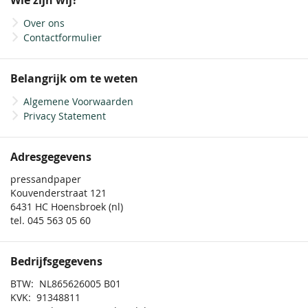
Wie zijn wij?
nieuwsbrief
Over ons
Contactformulier
Belangrijk om te weten
Algemene Voorwaarden
Privacy Statement
Adresgegevens
pressandpaper
Kouvenderstraat 121
6431 HC Hoensbroek (nl)
tel. 045 563 05 60
Bedrijfsgegevens
BTW: NL865626005 B01
KVK: 91348811