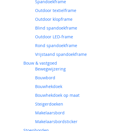
Spandoekframe
Outdoor textielframe
Outdoor klopframe
Blind spandoekframe
Outdoor LED-frame
Rond spandoekframe
Vrijstaand spandoekframe
Bouw & vastgoed
Bewegwijzering
Bouwbord
Bouwhekdoek
Bouwhekdoek op maat
Steigerdoeken
Makelaarsbord
Makelaarsbordsticker
Stoepborden