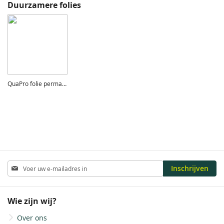
Duurzamere folies
QuaPro folie permanent pvc-vrij
Abonneer
Inschrijven
u
op
onze
Wie zijn wij?
nieuwsbrief
Over ons