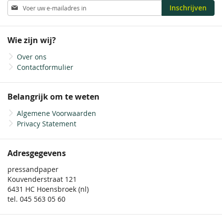
Abonneer
Inschrijven
u
op
onze
Wie zijn wij?
nieuwsbrief
Over ons
Contactformulier
Belangrijk om te weten
Algemene Voorwaarden
Privacy Statement
Adresgegevens
pressandpaper
Kouvenderstraat 121
6431 HC Hoensbroek (nl)
tel. 045 563 05 60